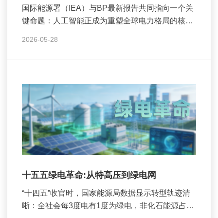
国际能源署（IEA）与BP最新报告共同指向一个关
键命题：人工智能正成为重塑全球电力格局的核心
变量。它既以数据中心扩张之名“吞噬”电力，推动
2026-05-28
全球用电需求进入新一轮增长周期；又以技术赋能
之...
十五五绿电革命:从特高压到绿电网
“十四五”收官时，国家能源局数据显示转型轨迹清
晰：全社会每3度电有1度为绿电，非化石能源占比