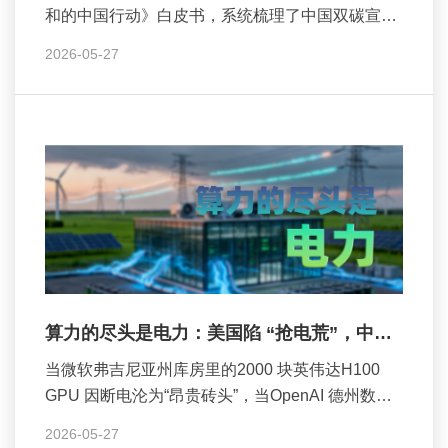
和的中国行动》白皮书，系统梳理了中国双碳宣示
五年来的历史性成就，更勾勒出面向2030碳达峰、
2026-05-27
2060碳中和目标的行动脉络，为全球气候治理注入
确定...
算力的尽头是电力：美国陷 “抢电荒”，中国领跑
当微软弗吉尼亚州库房里的2000 块英伟达H100
GPU 因断电沦为“昂贵砖头”，当OpenAI 德州数据
中心被迫砍掉80%建设计划——从5个园区缩减至1
2026-05-27
个，一个被忽略的真相彻底暴露：AI时代的算力竞