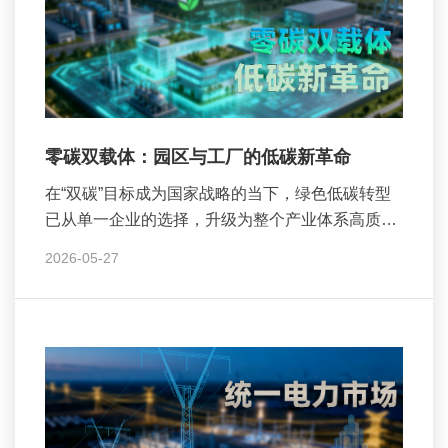
零碳双载体：园区与工厂的低碳新革命
在“双碳”目标成为国家战略的当下，绿色低碳转型
已从单一企业的选择，升级为整个产业体系高质量
发展的必然方向。其中，零碳园区与零碳工厂作为
2026-05-27
产业低碳化的核心载体，正成为推动能源结构优
化、...