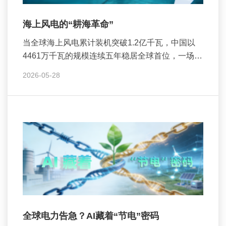
海上风电的“耕海革命”
当全球海上风电累计装机突破1.2亿千瓦，中国以
4461万千瓦的规模连续五年稳居全球首位，一场关
乎能源开发逻辑的深层变革正悄然发生。这场变革
2026-05-28
的核心，是从早年追求装机规模、粗放占用海域
的“圈...
全球电力告急？AI藏着“节电”密码